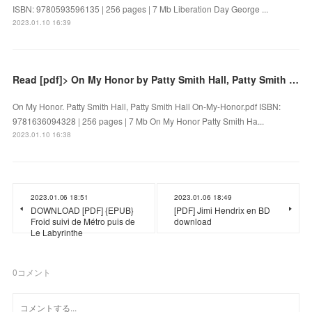
ISBN: 9780593596135 | 256 pages | 7 Mb Liberation Day George ...
2023.01.10 16:39
Read [pdf]> On My Honor by Patty Smith Hall, Patty Smith Hall
On My Honor. Patty Smith Hall, Patty Smith Hall On-My-Honor.pdf ISBN:
9781636094328 | 256 pages | 7 Mb On My Honor Patty Smith Ha...
2023.01.10 16:38
2023.01.06 18:51
2023.01.06 18:49
DOWNLOAD [PDF] {EPUB}
[PDF] Jimi Hendrix en BD
Froid suivi de Métro puis de
download
Le Labyrinthe
0
コメント