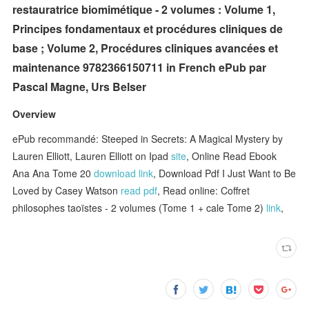
restauratrice biomimétique - 2 volumes : Volume 1,
Principes fondamentaux et procédures cliniques de
base ; Volume 2, Procédures cliniques avancées et
maintenance 9782366150711 in French ePub par
Pascal Magne, Urs Belser
Overview
ePub recommandé: Steeped in Secrets: A Magical Mystery by
Lauren Elliott, Lauren Elliott on Ipad
site
, Online Read Ebook
Ana Ana Tome 20
download link
, Download Pdf I Just Want to Be
Loved by Casey Watson
read pdf
, Read online: Coffret
philosophes taoïstes - 2 volumes (Tome 1 + cale Tome 2)
link
,